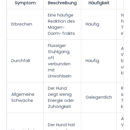
Symptom
Beschreibung
Häufigkeit
E
Eine häufige
Hund
Reaktion des
hal
Erbrechen
Häufig
Magen-
Tier
Darm-Trakts
info
Flüssiger
Aus
Stuhlgang,
Was
oft
Durchfall
Häufig
bere
verbunden
und
mit
beo
Unwohlsein
Der Hund
Ruhi
Allgemeine
zeigt wenig
sch
Gelegentlich
Schwäche
Energie oder
Tier
Zuhörigkeit
kons
Auf
Der Hund hat
Ver