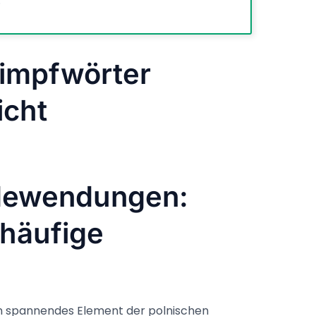
.
himpfwörter
icht
dewendungen:
 häufige
n spannendes Element der polnischen