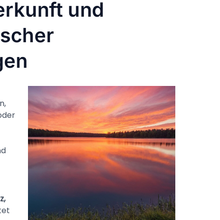
erkunft und
ischer
gen
n,
oder
nd
z,
tet