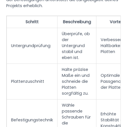
Projekts erheblich.
Schritt
Beschreibung
Vorteile
Überprüfe, ob
der
Verbesserte
Untergrundprüfung
Untergrund
Haltbarkeit d
stabil und
Platten
eben ist.
Halte präzise
Maße ein und
Optimale
Plattenzuschnitt
schneide die
Passgenauig
Platten
der Platten
sorgfältig zu.
Wähle
passende
Erhöhte
Schrauben für
Befestigungstechnik
Stabilität de
die
Konstruktion