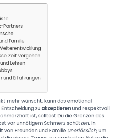
iste
x-Partners
ünsche
und Familie
 Weiterentwicklung
sse Zeit vergehen
 und Lehren
Hobbys
n und Erfahrungen
akt mehr wünscht, kann das emotional
se Entscheidung zu
akzeptieren
und respektvoll
hmerzhaft ist, solltest Du die Grenzen des
st vor unnötigem Schmerz schützen. In
t von Freunden und Familie
unerlässlich
, um
 die eigene Trauer zu verarbeiten. Nutze die