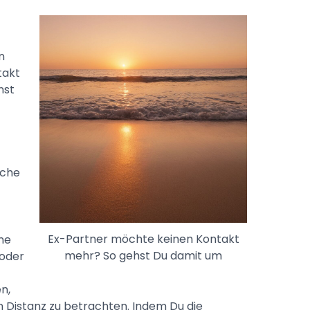
n
takt
nst
sche
Ex-Partner möchte keinen Kontakt
ine
mehr? So gehst Du damit um
 oder
n,
n Distanz zu betrachten. Indem Du die