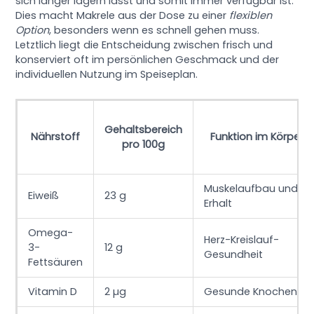
sich länger lagern lässt und somit immer verfügbar ist.
Dies macht Makrele aus der Dose zu einer
flexiblen
Option
, besonders wenn es schnell gehen muss.
Letztlich liegt die Entscheidung zwischen frisch und
konserviert oft im persönlichen Geschmack und der
individuellen Nutzung im Speiseplan.
Gehaltsbereich
Nährstoff
Funktion im Körper
pro 100g
Muskelaufbau und
Eiweiß
23 g
Erhalt
Omega-
Herz-Kreislauf-
3-
12 g
Gesundheit
Fettsäuren
Vitamin D
2 µg
Gesunde Knochen